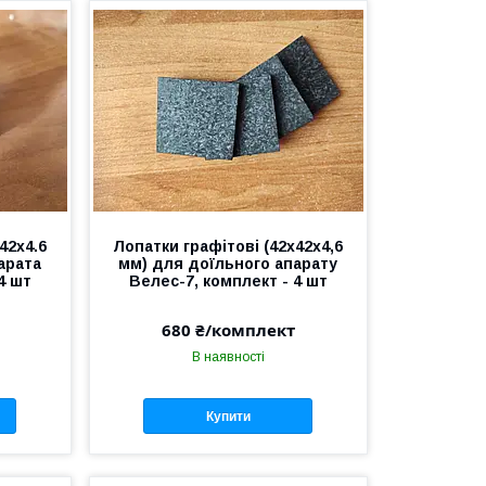
42х4.6
Лопатки графітові (42х42х4,6
арата
мм) для доїльного апарату
4 шт
Велес-7, комплект - 4 шт
680 ₴/комплект
В наявності
Купити