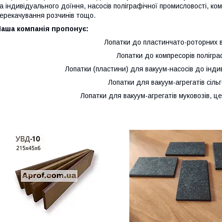
а індивідуального доїння, насосів поліграфічної промисловості, ко
ерекачування розчинів тощо.
Наша компанія пропонує:
Лопатки до пластинчато-роторних в
Лопатки до компресорів полігра
Лопатки (пластини) для вакуум-насосів до інди
Лопатки для вакуум-агрегатів сіль
Лопатки для вакуум-агрегатів муковозів, це