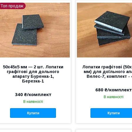
Топ продаж
50х45х5 мм — 2 шт. Лопатки
Лопатки графітові (50х
графітові для дольного
мм) для доїльного ап
апарату Буренка-1,
Велес-7, комплект - 
Березка-1
680 ₴/комплект
340 ₴/комплект
В наявності
В наявності
Купити
Купити