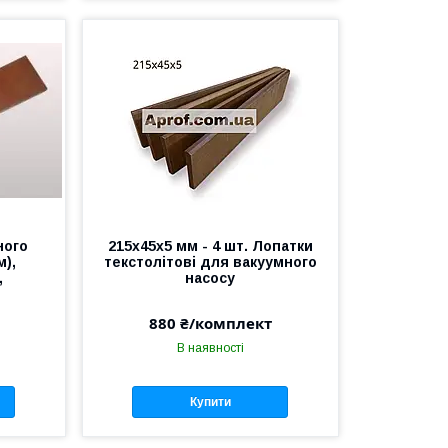
ного
215х45х5 мм - 4 шт. Лопатки
м),
текстолітові для вакуумного
,
насосу
880 ₴/комплект
В наявності
Купити