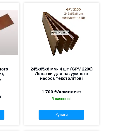
ного
245х65х6 мм- 4 шт (GPV 2200)
),
Лопатки для вакуумного
,
насоса текстолітові
1 700 ₴/комплект
т
В наявності
Купити