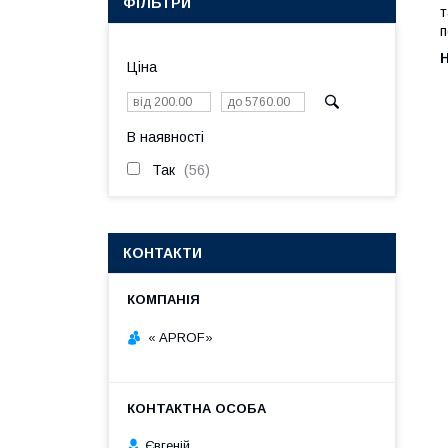
ФІЛЬТРИ
т
п
Ціна
В наявності
Так
56
КОНТАКТИ
« APROF»
Євгеній