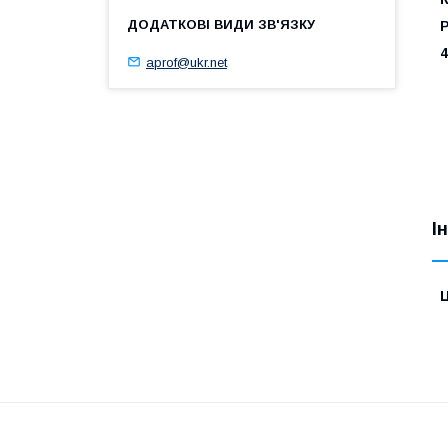
Р
4
aprof@ukr.net
І
Ц