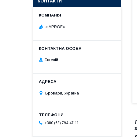
КОНТАКТИ
« APROF»
Євгеній
Бровари, Україна
+380 (68) 794-47-11
з
К