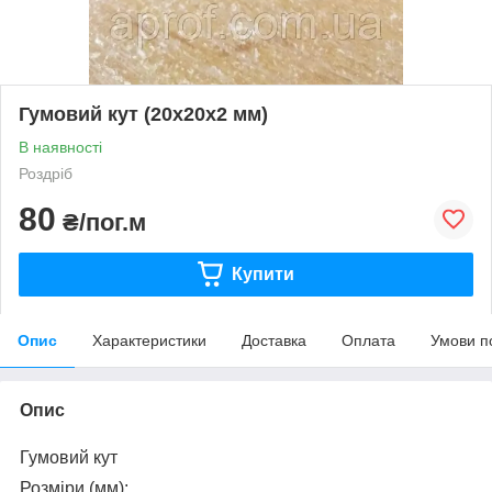
Гумовий кут (20х20х2 мм)
В наявності
Роздріб
80
₴/пог.м
Купити
Опис
Характеристики
Доставка
Оплата
Умови п
Опис
Гумовий кут
Розміри (мм):