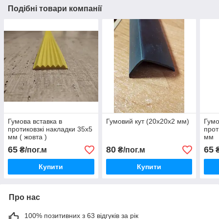
Подібні товари компанії
Гумова вставка в
Гумовий кут (20х20х2 мм)
Гумо
протиковзкі накладки 35х5
прот
мм ( жовта )
мм
65
80
65
₴/пог.м
₴/пог.м
₴
Купити
Купити
Про нас
100% позитивних з 63 відгуків за рік