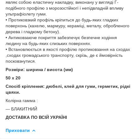
являє собою еластичну накладку, виконану у вигляді Г-
подібного профілю з морозостійкогї і непідвладній впливу
ультрафіолету гуми.
• Протиковзкий профіль кріпиться до будь-яких гладких
поверхонь (кахелю, мармуру, кераміці, металу, обробленого
дерева і гладкому бетону).
• Антиковзаюче покриття забезпечує безпечне ходіння
людину на будь-яких слизьких поверхнях.
• Встановлюється в якості профілю протиковзання на сходах
,сходах громадського транспорту, скрізь, де є ймовірність
посковзнутися.
Розміри: ширина / висота (мм)
50 х 20
Спосіб кріплення: дюбелі, клей для гуми, герметик, рідкі
цвяхи.
Колірна гамма :
― БЛАКИТНИЙ
ДОСТАВКА ПО ВСІЙ УКРАЇНІ
Приховати