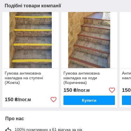
Подібні товари компанії
Гумова антиковзна
Гумова антиковзна
Анти
накладка на ступені
накладка на ходи
накл
(Жовта)
(Коричнева)
150
150
₴/пог.м
150
₴/пог.м
Купити
Про нас
100% позитивних з 61 відгука за рік