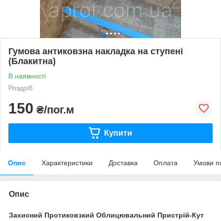
Гумова антиковзна накладка на ступені
(Блакитна)
В наявності
Роздріб
150
₴/пог.м
Купити
Опис
Характеристики
Доставка
Оплата
Умови п
Опис
Захисний Протиковзкий Облицювальний Пристрій-Кут