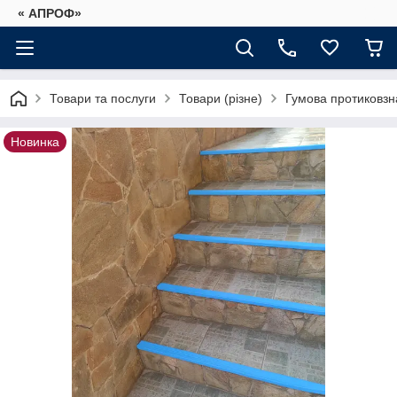
« АПРОФ»
Товари та послуги
Товари (різне)
Гумова протиковзн
Новинка