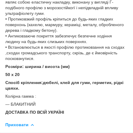
являє собою еластичну накладку, виконану у вигляді Г-
подібного профілю з морозостійкогї і непідвладній впливу
ультрафіолету гуми.
• Протиковзкий профіль кріпиться до будь-яких гладких
поверхонь (кахелю, мармуру, кераміці, металу, обробленого
дерева і гладкому бетону).
• Антиковзаюче покриття забезпечує безпечне ходіння
людину на будь-яких слизьких поверхнях.
• Встановлюється в якості профілю протиковзання на сходах
,сходах громадського транспорту, скрізь, де є ймовірність
посковзнутися.
Розміри: ширина / висота (мм)
50 х 20
Спосіб кріплення:дюбелі, клей для гуми, герметик, рідкі
цвяхи.
Колірна гамма :
― БЛАКИТНИЙ
ДОСТАВКА ПО ВСІЙ УКРАЇНІ
Приховати