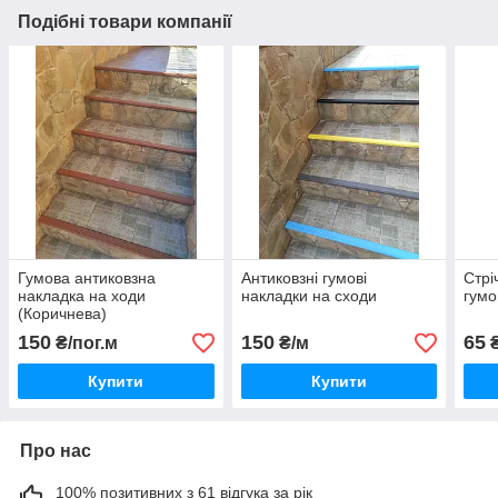
Подібні товари компанії
Гумова антиковзна
Антиковзні гумові
Стрі
накладка на ходи
накладки на сходи
гумо
(Коричнева)
150
150
65
₴/пог.м
₴/м
₴
Купити
Купити
Про нас
100% позитивних з 61 відгука за рік