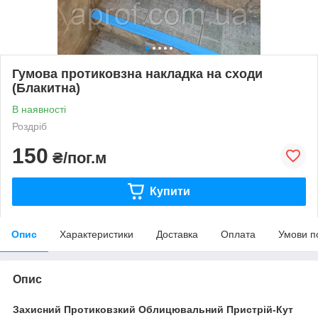
Гумова протиковзна накладка на сходи
(Блакитна)
В наявності
Роздріб
150
₴/пог.м
Купити
Опис
Характеристики
Доставка
Оплата
Умови п
Опис
Захисний Протиковзкий Облицювальний Пристрій-Кут