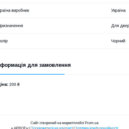
раїна виробник
Україна
ризначення
Для двер
олір
Чорний
нформація для замовлення
іна:
200 ₴
Сайт створений на маркетплейсі
Prom.ua
« APROF» |
Поскаржитися на контент
|
Політика конфіденційності