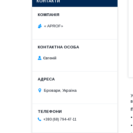
КОНТАКТИ
« APROF»
Євгеній
Бровари, Україна
У
в
•
+380 (68) 794-47-11
•