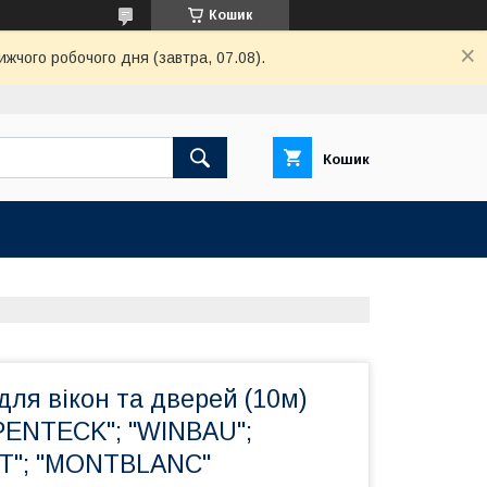
Кошик
ижчого робочого дня (завтра, 07.08).
Кошик
ля вікон та дверей (10м)
PENTECK"; "WINBAU";
MT"; "MONTBLANC"