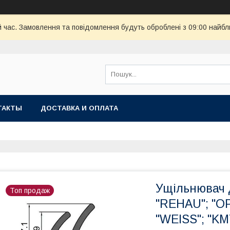
й час. Замовлення та повідомлення будуть оброблені з 09:00 найбл
ТАКТЫ
ДОСТАВКА И ОПЛАТА
Ущільнювач д
Топ продаж
"REHAU"; "O
"WEISS"; "K