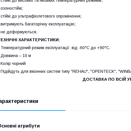
 стійкі до високих та низьких температурних режимів;
 озоностійкі;
 стійкі до ультрафіолетового опромінення;
 витримують багаторічну експлуатацію;
 не деформуються.
ТЕХНІЧНІ ХАРАКТЕРИСТИКИ:
 Температурний режим експлуатації: від -60°С до +90°С.
 Довжина – 10 м
 Колір чорний
 Підійдуть для віконних систем типу "REHAU", "OPENTECK", "WIN
ДОСТАВКА ПО ВСІЙ УК
арактеристики
Основні атрибути