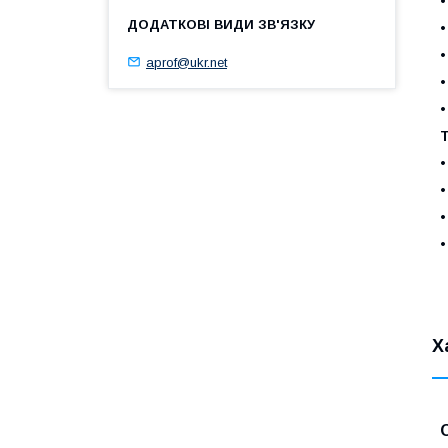
•
•
•
aprof@ukr.net
•
•
•
•
•
•
Х