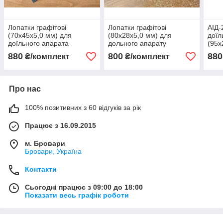
Лопатки графітові
Лопатки графітові
АІД-
(70х45х5,0 мм) для
(80х28х5,0 мм) для
доїл
доїльного апарата
дольного апарату
(95х
Бурьонка, Берізка,
ШРІБ-124, комплект — 4
4 шт
880
800
880
₴/комплект
₴/комплект
комплект - 4 шт
шт.
Про нас
100% позитивних з 60 відгуків за рік
Працює з 16.09.2015
м. Бровари
Бровари, Україна
Контакти
Сьогодні працює з 09:00 до 18:00
Показати весь графік роботи