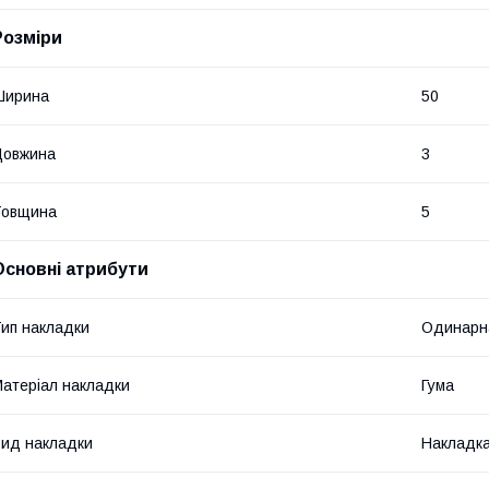
Розміри
Ширина
50
Довжина
3
Товщина
5
Основні атрибути
ип накладки
Одинарн
атеріал накладки
Гума
ид накладки
Накладка