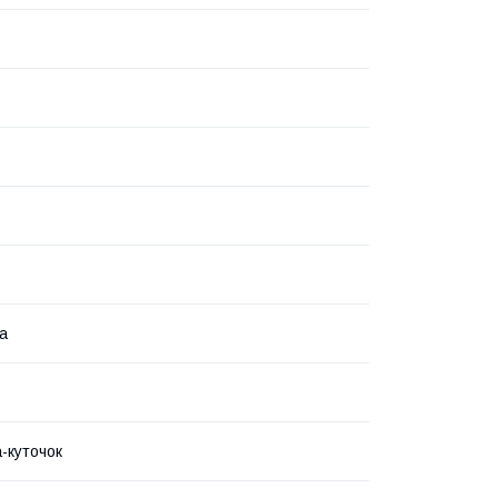
а
-куточок