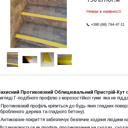
Немає в наявності
+380 (68) 794-47-11
Захисний Протиковзкий Облицювальний Пристрій-Кут
є
игляді Г-подібного профілю з морозостійкої гуми яка не під
 Протиковзкий профіль кріпиться до будь-яких гладких повер
бробленого дерева та гладкого бетону).
 Антиковзне покриття забезпечує безпечне ходіння людини на
Встановлюється як профіль протиковзання на сходах, сходах