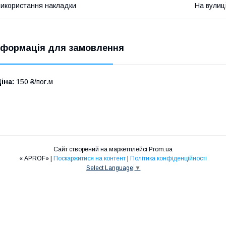
икористання накладки
На вулиц
нформація для замовлення
іна:
150 ₴/пог.м
Сайт створений на маркетплейсі
Prom.ua
« APROF» |
Поскаржитися на контент
|
Політика конфіденційності
Select Language
▼