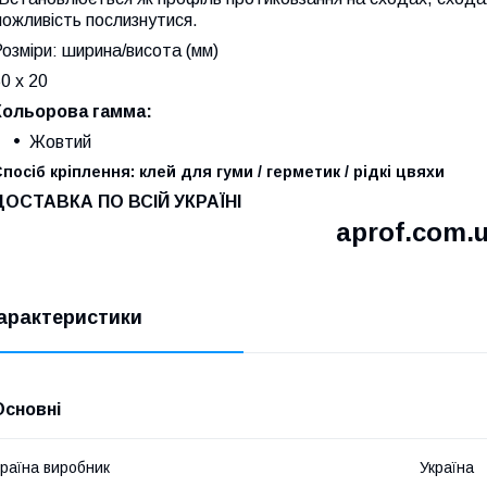
ожливість послизнутися.
озміри: ширина/висота (мм)
0 х 20
Кольорова гамма:
Жовтий
посіб кріплення: клей для гуми / герметик / рідкі цвяхи
ДОСТАВКА ПО ВСІЙ УКРАЇНІ
a
prof.com.
арактеристики
Основні
раїна виробник
Україна