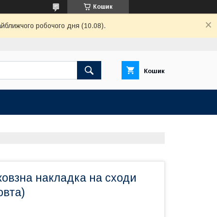
Кошик
айближчого робочого дня (10.08).
Кошик
ковзна накладка на сходи
овта)