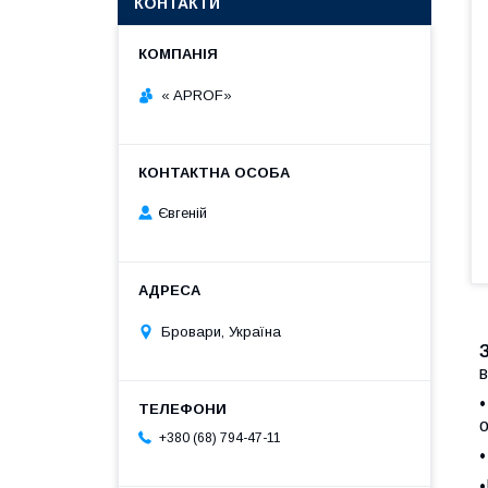
КОНТАКТИ
« APROF»
Євгеній
Бровари, Україна
в
•
о
+380 (68) 794-47-11
•
•