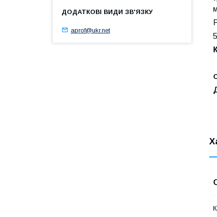
м
Р
aprof@ukr.net
5
С
Х
К