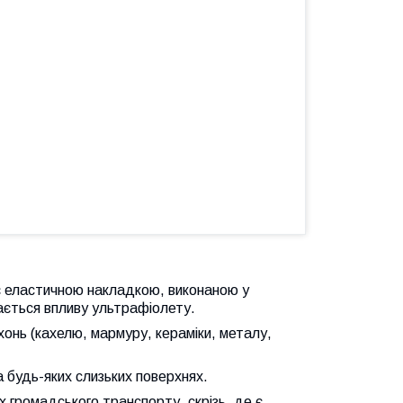
 еластичною накладкою, виконаною у
дається впливу ультрафіолету.
хонь (кахелю, мармуру, кераміки, металу,
 будь-яких слизьких поверхнях.
 громадського транспорту, скрізь, де є