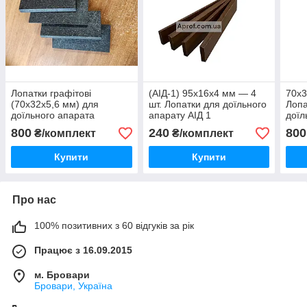
Лопатки графітові
(АІД-1) 95х16х4 мм — 4
70х3
(70х32х5,6 мм) для
шт. Лопатки для доїльного
Лопа
доїльного апарата
апарату АІД 1
доїл
LBM.136. комплект - 4 шт
800
240
800
₴/комплект
₴/комплект
Купити
Купити
Про нас
100% позитивних з 60 відгуків за рік
Працює з 16.09.2015
м. Бровари
Бровари, Україна