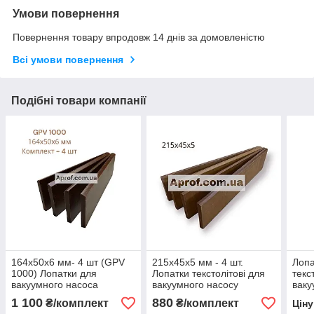
Умови повернення
Повернення товару впродовж 14 днів за домовленістю
Всі умови повернення
Подібні товари компанії
164х50х6 мм- 4 шт (GPV
215х45х5 мм - 4 шт.
Лопа
1000) Лопатки для
Лопатки текстолітові для
текс
вакуумного насоса
вакуумного насосу
ваку
текстолітові
1 100
880
₴/комплект
₴/комплект
Цін