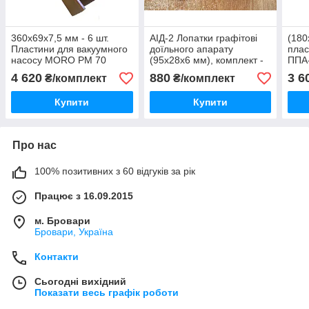
360х69х7,5 мм - 6 шт.
АІД-2 Лопатки графітові
(180
Пластини для вакуумного
доїльного апарату
плас
насосу MORO PM 70
(95х28х6 мм), комплект -
ППА-
4 шт
4 620
880
3 6
₴/комплект
₴/комплект
Купити
Купити
Про нас
100% позитивних з 60 відгуків за рік
Працює з 16.09.2015
м. Бровари
Бровари, Україна
Контакти
Сьогодні вихідний
Показати весь графік роботи