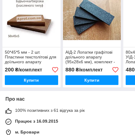
50*45*5 мм - 2 шт.
АІД-2 Лопатки графітові
80х4
Пластини текстолітові для
доїльного апарату
УІД-
доїльного апарату
(95х28х6 мм), комплект -
Лопа
Бурьонка і Берізка
4 шт
доїл
200
880
480
₴/комплект
₴/комплект
(масляного типу)
Купити
Купити
Про нас
100% позитивних з 61 відгука за рік
Працює з 16.09.2015
м. Бровари