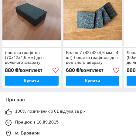
Лопатки графітові
Велес-7 (42х42х4,6 мм - 4
Лопа
(70х42х4,6 мм) для
шт) Лопатки графітові для
(80х
дольного апарату
доїльного апарату
доїл
Велес-10, комплект — 4
Велес-7
комп
880
680
880
₴/комплект
₴/комплект
шт.
Купити
Купити
Про нас
100% позитивних з 61 відгука за рік
Працює з 16.09.2015
м. Бровари