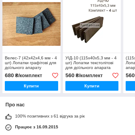
Велес-7 (42х42х4,6 мм - 4
УІД-10 (115х40х5,3 мм - 4
(115
шт) Лопатки графітові для
шт) Лопатки текстолітові
Лопа
доїльного апарату
для доїльного апарата
апар
Велес-7
текс
680
560
560
₴/комплект
₴/комплект
Купити
Купити
Про нас
100% позитивних з 61 відгука за рік
Працює з 16.09.2015