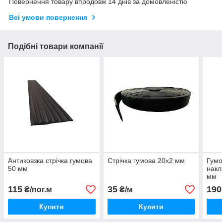
Повернення товару впродовж 14 днів за домовленістю
Всі умови повернення
Подібні товари компанії
Антиковзка стрічка гумова
Стрічка гумова 20х2 мм
Гумо
50 мм
накл
мм
115
35
190
₴/пог.м
₴/м
Купити
Купити