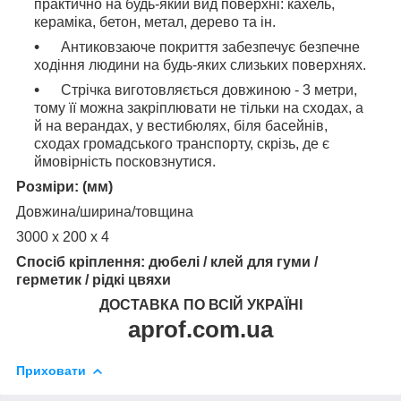
практично на будь-який вид поверхні: кахель,
кераміка, бетон, метал, дерево та ін.
Антиковзаюче покриття забезпечує безпечне
ходіння людини на будь-яких слизьких поверхнях.
Стрічка виготовляється довжиною - 3 метри,
тому її можна закріплювати не тільки на сходах, а
й на верандах, у вестибюлях, біля басейнів,
сходах громадського транспорту, скрізь, де є
ймовірність посковзнутися.
Розміри: (мм)
Довжина/ширина/товщина
3000 х 200 х 4
Спосіб кріплення: дюбелі / клей для гуми /
герметик / рідкі цвяхи
ДОСТАВКА ПО ВСІЙ УКРАЇНІ
aprof.com.ua
Приховати