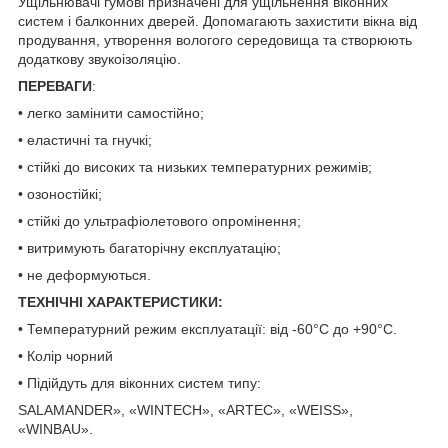
Ущільнювачі гумові призначені для ущільнення віконних
систем і балконних дверей. Допомагають захистити вікна від
продування, утворення вологого середовища та створюють
додаткову звукоізоляцію.
ПЕРЕВАГИ
:
• легко замінити самостійно;
• еластичні та гнучкі;
• стійкі до високих та низьких температурних режимів;
• озоностійкі;
• стійкі до ультрафіолетового опромінення;
• витримують багаторічну експлуатацію;
• не деформуються.
ТЕХНІЧНІ ХАРАКТЕРИСТИКИ:
• Температурний режим експлуатації: від -60°С до +90°С.
• Колір чорний
• Підійдуть для віконних систем типу:
SALAMANDER», «WINTECH», «ARTEC», «WEISS»,
«WINBAU».