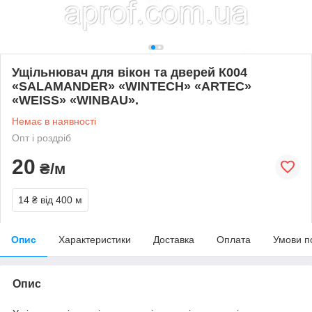
Ущільнювач для вікон та дверей К004
«SALAMANDER» «WINTECH» «ARTEC»
«WEISS» «WINBAU».
Немає в наявності
Опт і роздріб
20
₴/м
14 ₴
від 400 м
Опис
Характеристики
Доставка
Оплата
Умови п
Опис