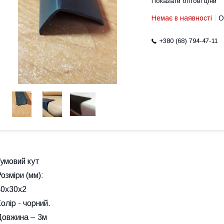
Показати оптові ціни
Немає в наявності
О
+380 (68) 794-47-11
умовий кут
озміри (мм):
40х30х2
олір - чорний.
Довжина – 3м