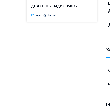
aprof@ukr.net
Х
К
І