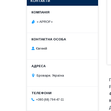
КОНТАКТИ
« APROF»
Євгеній
Бровари, Україна
Г
Р
+380 (68) 794-47-11
К