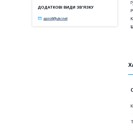
Г
Р
aprof@ukr.net
К
Ц
Х
К