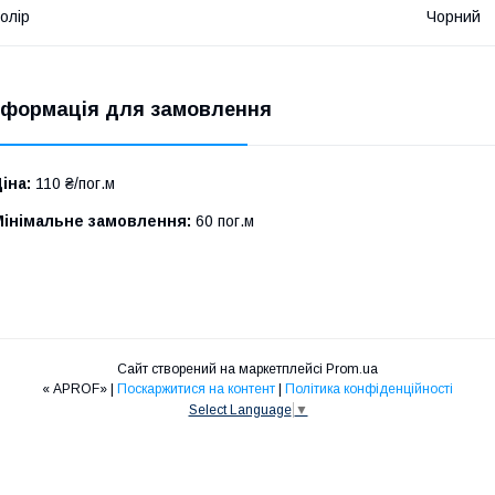
олір
Чорний
нформація для замовлення
іна:
110 ₴/пог.м
Мінімальне замовлення:
60 пог.м
Сайт створений на маркетплейсі
Prom.ua
« APROF» |
Поскаржитися на контент
|
Політика конфіденційності
Select Language
▼