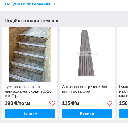
Всі умови повернення
Подібні товари компанії
Гумова антиковзна
Антиковзна стрічка 50х5
Гумо
накладка на сходи 70х20
мм гумова сіра
накл
мм Сіра
мм (
190
115
150
₴/пог.м
₴/м
Купити
Купити