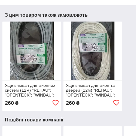
З цим товаром також замовляють
Ущільнювач для віконних
Ущільнювач для вікон та
систем (12м) "REHAU";
дверей (12м) "REHAU";
"OPENTECK"; "WINBAU";
"OPENTECK"; "WINBAU";
"WEISS"; "KMT";
"WEISS"; "KMT";
260
260
₴
₴
"MONTBLANC"
"MONTBLANC"
Подібні товари компанії