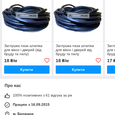
Заглушка паза штапіка
Заглушка паза штапіка
Загл
для вікон і дверей (від
для вікон і дверей від
для 
бруду та пилу)
бруду та пилу
бруд
18
18
17
₴/м
₴/м
₴
Купити
Купити
Про нас
100% позитивних з 61 відгука за рік
Працює з 16.09.2015
м. Бровари