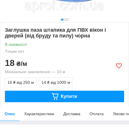
Заглушка паза штапика для ПВХ вікон і
дверей (від бруду та пилу) чорна
В наявності
Тільки опт
18
₴/м
Мінімальне замовлення — 10 м
16 ₴
від 250 м
14 ₴
від 1000 м
Купити
Опис
Характеристики
Доставка
Оплата
Умови п