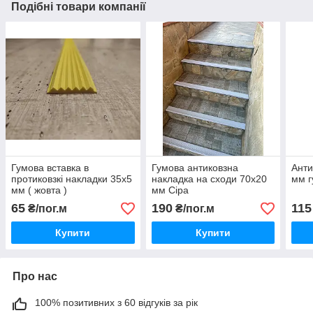
Подібні товари компанії
Гумова вставка в
Гумова антиковзна
Анти
протиковзкі накладки 35х5
накладка на сходи 70х20
мм г
мм ( жовта )
мм Сіра
65
190
115
₴/пог.м
₴/пог.м
Купити
Купити
Про нас
100% позитивних з 60 відгуків за рік