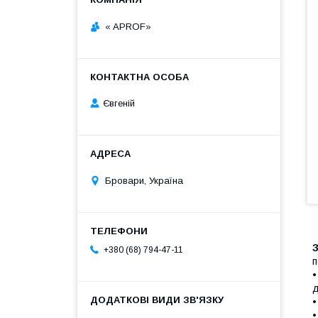
« APROF»
Євгеній
Бровари, Україна
+380 (68) 794-47-11
п
•
д
•
•