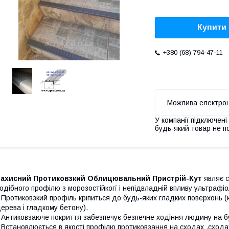
Купити
+380 (68) 794-47-11
У компанії підключені
будь-який товар не п
Захисний Протиковзкий Облицювальний Пристрій-Кут
являє с
одібного профілю з морозостійкогї і непідвладній впливу ультрафіо
 Протиковзкий профіль кріпиться до будь-яких гладких поверхонь (
ерева і гладкому бетону).
 Антиковзаюче покриття забезпечує безпечне ходіння людину на б
 Встановлюється в якості профілю протиковзання на сходах ,сходах