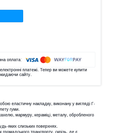
 електронні платежі. Тепер ви можете купити
окидаючи сайту.
обою еластичну накладку, виконану у вигляді Г-
лету гуми.
кахелю, мармуру, кераміці, металу, обробленого
удь-яких слизьких поверхнях.
 громадського транспорту, скрізь, де є