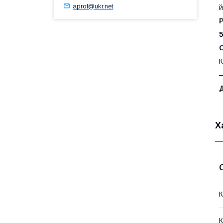
aprof@ukr.net
й
Р
5
С
К
Х
К
К