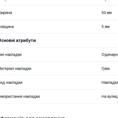
Ширина
50 мм
Товщина
5 мм
Основні атрибути
ип накладки
Одинарн
атеріал накладки
Гума
ид накладки
Накладка
икористання накладки
На вулиц