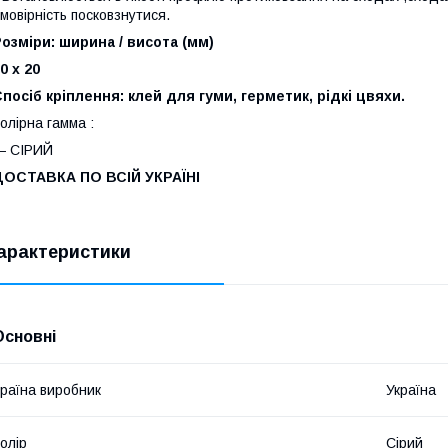
мовірність посковзнутися.
озміри: ширина / висота (мм)
0 х 20
посіб кріплення: клей для гуми, герметик, рідкі цвяхи.
олірна гамма :
― СІРИЙ
ДОСТАВКА ПО ВСІЙ УКРАЇНІ
арактеристики
Основні
раїна виробник
Україна
олір
Сірий