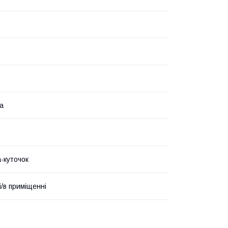
а
-куточок
і/в приміщенні