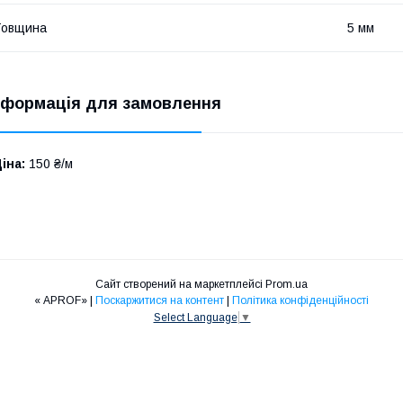
Товщина
5 мм
нформація для замовлення
іна:
150 ₴/м
Сайт створений на маркетплейсі
Prom.ua
« APROF» |
Поскаржитися на контент
|
Політика конфіденційності
Select Language
▼