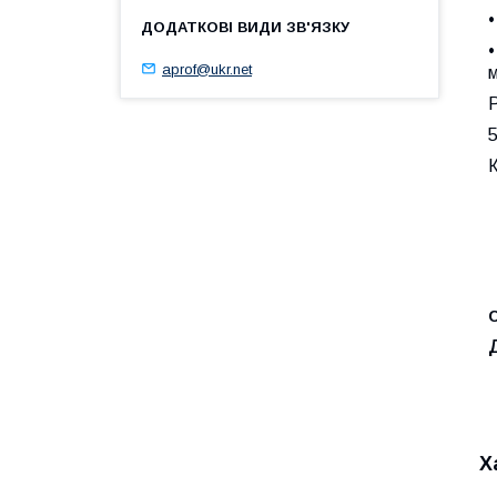
•
•
aprof@ukr.net
м
5
С
Х