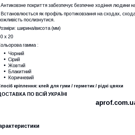
 Антиковзне покриття забезпечує безпечне ходіння людини на
 Встановлюється як профіль протиковзання на сходах, схода
ожливість послизнутися.
Розміри:
ширина/висота (мм)
0 х 20
Кольорова гамма
:
Чорний
Сірий
Жовтий
Блакитний
Коричневий
посіб кріплення: клей для гуми / герметик / рідкі цвяхи
ДОСТАВКА ПО ВСІЙ УКРАЇНІ
aprof.com.u
арактеристики