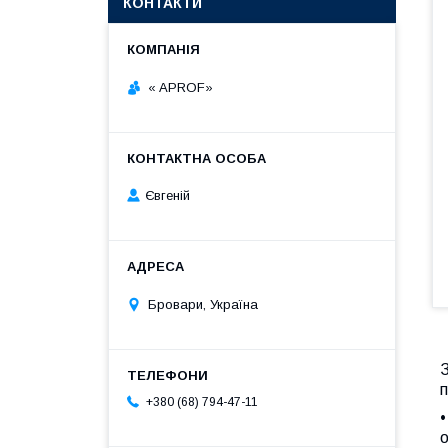
КОНТАКТИ
« APROF»
Євгеній
Бровари, Україна
З
п
+380 (68) 794-47-11
•
о