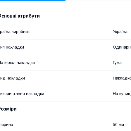
Основні атрибути
раїна виробник
Україна
ип накладки
Одинарн
атеріал накладки
Гума
ид накладки
Накладка
икористання накладки
На вулиц
Розміри
Ширина
50 мм