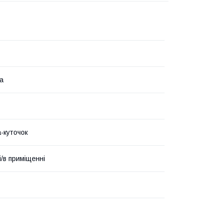
а
-куточок
і/в приміщенні