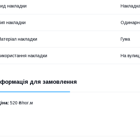
ид накладки
Накладка
ип накладки
Одинарн
атеріал накладки
Гума
икористання накладки
На вулиц
нформація для замовлення
іна:
520 ₴/пог.м