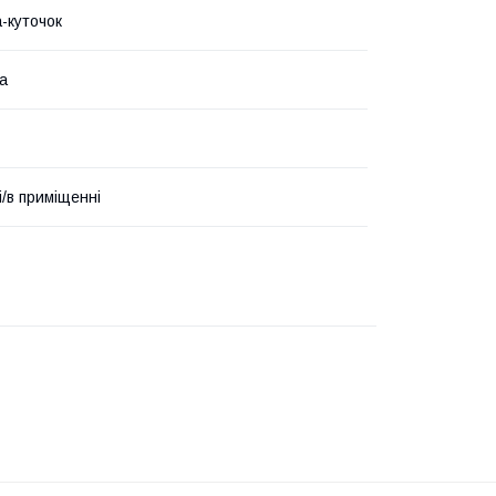
-куточок
а
і/в приміщенні