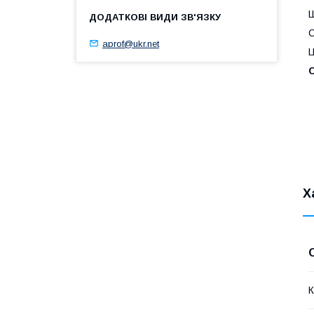
Ш
С
aprof@ukr.net
Ц
С
Х
К