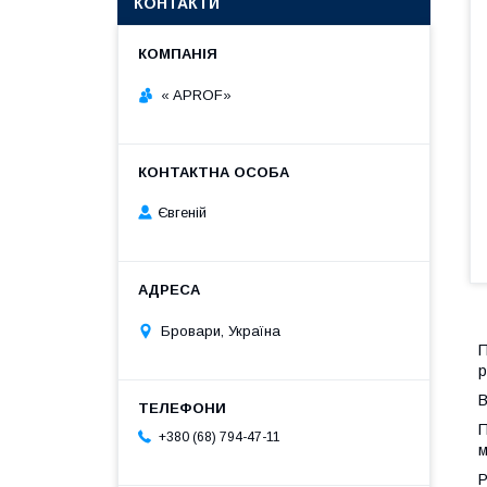
КОНТАКТИ
« APROF»
Євгеній
Бровари, Україна
П
р
В
П
+380 (68) 794-47-11
м
Р