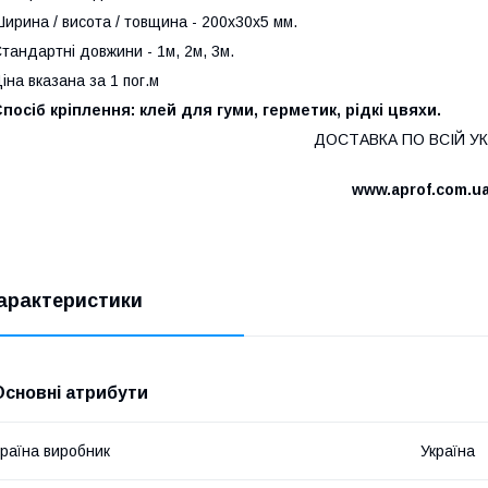
ирина / висота / товщина - 200х30х5 мм.
тандартні довжини - 1м, 2м, 3м.
іна вказана за 1 пог.м
посіб кріплення: клей для гуми, герметик, рідкі цвяхи.
ДОСТАВКА ПО ВСІЙ УК
www.aprof.com.u
арактеристики
Основні атрибути
раїна виробник
Україна