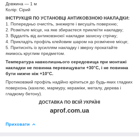
Довжина — 1 м
Колір: Сірий
ІНСТРУКЦІЯ ПО УСТАНОВЦІ АНТИКОВЗНОЮ НАКЛАДКИ:
1. Попередньо очистіть, знежирте і висушіть поверхню;
2. Розмітьте місце, на яке збираєтеся приклеїти накладку;
3. Віддаліть від антиковзноюї накладки захисну стрічку;
4. Прикладіть профіль клейовим шаром на розмічене місце;
5. Притисніть із зусиллям накладку і зверху прокатайте
якимось круглим предметом.
Температура навколишнього середовища при монтажі
накладки не повинна перевищувати +30°С, і не повинна
бути нижче ніж +10°С.
Протиковзкий профіль надійно кріпиться до будь-яких гладких
поверхонь (кахелю, мармуру, кераміки, металу, дерева і
гладкому бетону).
ДОСТАВКА ПО ВСІЙ УКРАЇНІ
aprof.com.ua
Приховати