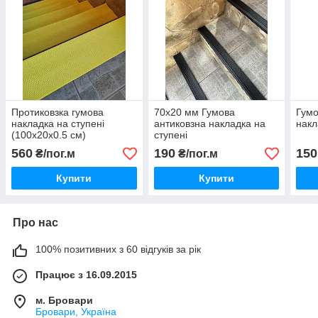
Протиковзка гумова
70х20 мм Гумова
Гумо
накладка на ступені
антиковзна накладка на
накл
(100х20х0.5 см)
ступені
560
190
150
₴/пог.м
₴/пог.м
Купити
Купити
Про нас
100% позитивних з 60 відгуків за рік
Працює з 16.09.2015
м. Бровари
Бровари, Україна